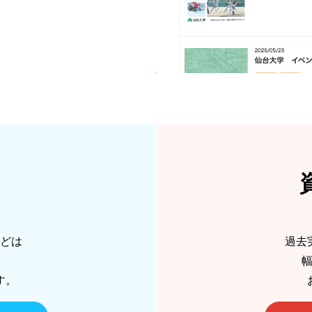
どは
過去
す。